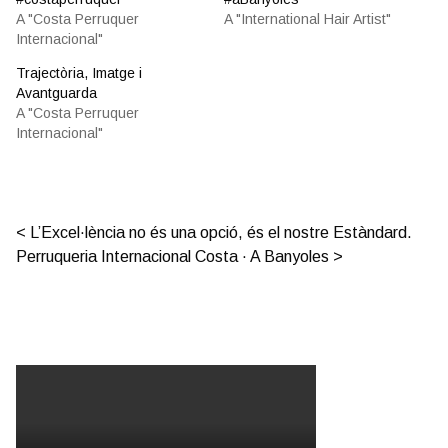
A "Costa Perruquer
A "International Hair Artist"
Internacional"
Trajectòria, Imatge i
Avantguarda
A "Costa Perruquer
Internacional"
Post navigation
L’Excel·lència no és una opció, és el nostre Estàndard.
Perruqueria Internacional Costa · A Banyoles