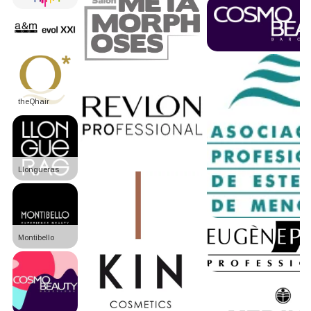
theQhair
Llongueras
Montibello