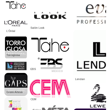
Salón Look
L’Óréal
Torroglosa
EBS
Lendan
Gremi Artesà GAPS
CEM