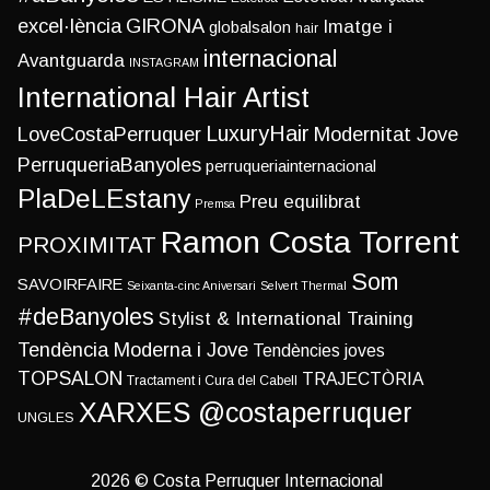
excel·lència
GIRONA
Imatge i
globalsalon
hair
internacional
Avantguarda
INSTAGRAM
International Hair Artist
LuxuryHair
LoveCostaPerruquer
Modernitat Jove
PerruqueriaBanyoles
perruqueriainternacional
PlaDeLEstany
Preu equilibrat
Premsa
Ramon Costa Torrent
PROXIMITAT
Som
SAVOIRFAIRE
Seixanta-cinc Aniversari
Selvert Thermal
#deBanyoles
Stylist & International Training
Tendència Moderna i Jove
Tendències joves
TOPSALON
TRAJECTÒRIA
Tractament i Cura del Cabell
XARXES @costaperruquer
UNGLES
2026 © Costa Perruquer Internacional