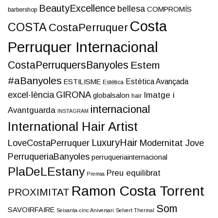
BeautyExcellence
bellesa
COMPROMÍS
barbershop
Costa
COSTA
CostaPerruquer
Perruquer Internacional
CostaPerruquersBanyoles
Estem
#aBanyoles
Estètica Avançada
ESTILISME
Estètica
excel·lència
GIRONA
Imatge i
globalsalon
hair
internacional
Avantguarda
INSTAGRAM
International Hair Artist
LuxuryHair
LoveCostaPerruquer
Modernitat Jove
PerruqueriaBanyoles
perruqueriainternacional
PlaDeLEstany
Preu equilibrat
Premsa
Ramon Costa Torrent
PROXIMITAT
Som
SAVOIRFAIRE
Seixanta-cinc Aniversari
Selvert Thermal