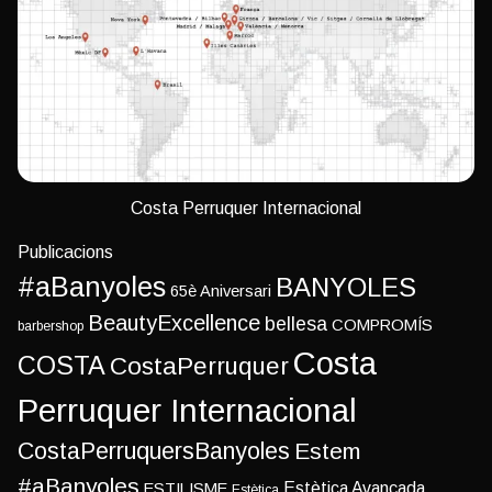
Costa Perruquer Internacional
Publicacions
#aBanyoles
BANYOLES
65è Aniversari
BeautyExcellence
bellesa
COMPROMÍS
barbershop
Costa
COSTA
CostaPerruquer
Perruquer Internacional
CostaPerruquersBanyoles
Estem
#aBanyoles
Estètica Avançada
ESTILISME
Estètica