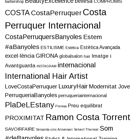
BeautyExcellence
bellesa
COMPROMÍS
barbershop
Costa
COSTA
CostaPerruquer
Perruquer Internacional
CostaPerruquersBanyoles
Estem
#aBanyoles
Estètica Avançada
ESTILISME
Estètica
excel·lència
GIRONA
Imatge i
globalsalon
hair
internacional
Avantguarda
INSTAGRAM
International Hair Artist
LuxuryHair
LoveCostaPerruquer
Modernitat Jove
PerruqueriaBanyoles
perruqueriainternacional
PlaDeLEstany
Preu equilibrat
Premsa
Ramon Costa Torrent
PROXIMITAT
Som
SAVOIRFAIRE
Seixanta-cinc Aniversari
Selvert Thermal
#deBanyoles
Stylist & International Training