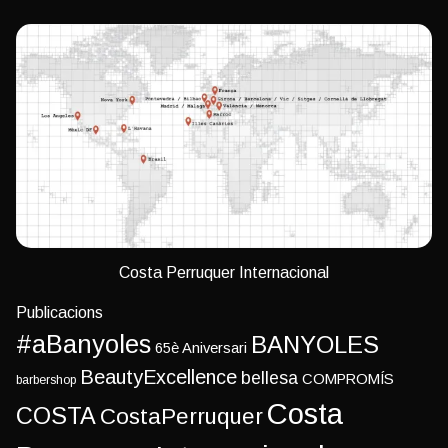
Costa Perruquer Internacional
Publicacions
#aBanyoles
BANYOLES
65è Aniversari
BeautyExcellence
bellesa
COMPROMÍS
barbershop
Costa
COSTA
CostaPerruquer