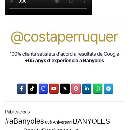
Publicacions
#aBanyoles
BANYOLES
65è Aniversari