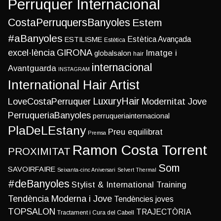
Perruquer Internacional
CostaPerruquersBanyoles
Estem
#aBanyoles
Estètica Avançada
ESTILISME
Estètica
excel·lència
GIRONA
Imatge i
globalsalon
hair
internacional
Avantguarda
INSTAGRAM
International Hair Artist
LuxuryHair
LoveCostaPerruquer
Modernitat Jove
PerruqueriaBanyoles
perruqueriainternacional
PlaDeLEstany
Preu equilibrat
Premsa
Ramon Costa Torrent
PROXIMITAT
Som
SAVOIRFAIRE
Seixanta-cinc Aniversari
Selvert Thermal
#deBanyoles
Stylist & International Training
Tendència Moderna i Jove
Tendències joves
TOPSALON
TRAJECTÒRIA
Tractament i Cura del Cabell