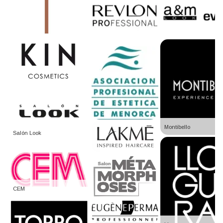
Montibello
Salón Look
CEM