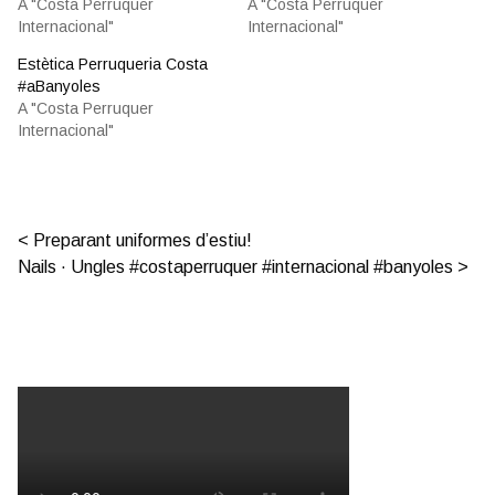
A "Costa Perruquer
A "Costa Perruquer
Internacional"
Internacional"
Estètica Perruqueria Costa
#aBanyoles
A "Costa Perruquer
Internacional"
Post navigation
Preparant uniformes d’estiu!
Nails · Ungles #costaperruquer #internacional #banyoles