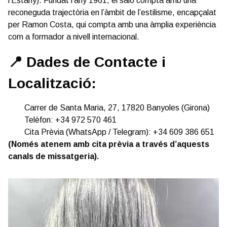
l’Estany). Fundat l’any 1961, el saló compta amb una
reconeguda trajectòria en l’àmbit de l’estilisme, encapçalat
per Ramon Costa, qui compta amb una àmplia experiència
com a formador a nivell internacional.
📍 Dades de Contacte i
Localització:
Carrer de Santa Maria, 27, 17820 Banyoles (Girona)
Telèfon: +34 972 570 461
Cita Prèvia (WhatsApp / Telegram): +34 609 386 651
(Només atenem amb cita prèvia a través d’aquests
canals de missatgeria).