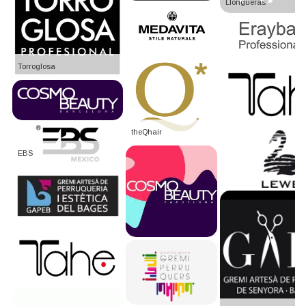
Llongueras
Torroglosa
theQhair
EBS