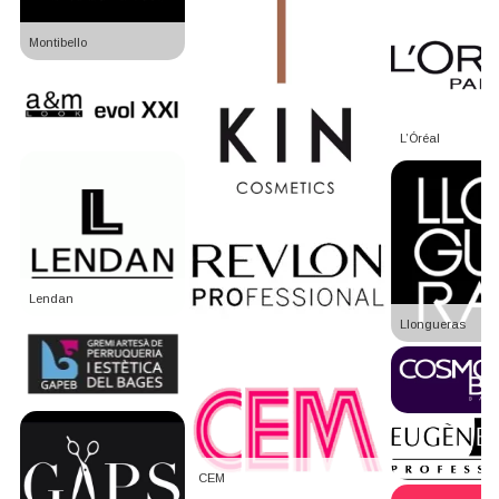
Montibello
L’Óréal
Lendan
Llongueras
CEM