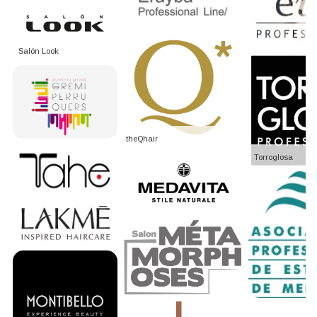
Salón Look
theQhair
Torroglosa