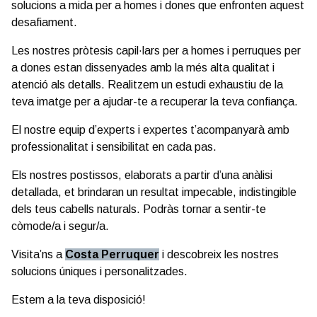
solucions a mida per a homes i dones que enfronten aquest
desafiament.
Les nostres pròtesis capil·lars per a homes i perruques per
a dones estan dissenyades amb la més alta qualitat i
atenció als detalls. Realitzem un estudi exhaustiu de la
teva imatge per a ajudar-te a recuperar la teva confiança.
El nostre equip d’experts i expertes t’acompanyarà amb
professionalitat i sensibilitat en cada pas.
Els nostres postissos, elaborats a partir d’una anàlisi
detallada, et brindaran un resultat impecable, indistingible
dels teus cabells naturals. Podràs tornar a sentir-te
còmode/a i segur/a.
Visita’ns a
Costa Perruquer
i descobreix les nostres
solucions úniques i personalitzades.
Estem a la teva disposició!