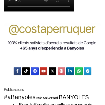
Publicacions
#aBanyoles
BANYOLES
65è Aniversari
BeautyExcellence