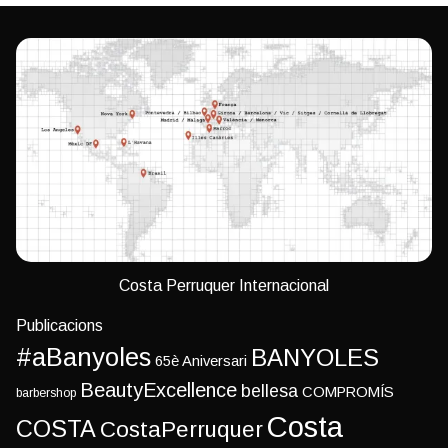
Costa Perruquer Internacional
Publicacions
#aBanyoles
BANYOLES
65è Aniversari
BeautyExcellence
bellesa
COMPROMÍS
barbershop
Costa
COSTA
CostaPerruquer