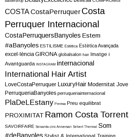
bellesa
COMPROMÍS
barbershop
Costa
COSTA
CostaPerruquer
Perruquer Internacional
CostaPerruquersBanyoles
Estem
#aBanyoles
Estètica Avançada
ESTILISME
Estètica
excel·lència
GIRONA
Imatge i
globalsalon
hair
internacional
Avantguarda
INSTAGRAM
International Hair Artist
LuxuryHair
LoveCostaPerruquer
Modernitat Jove
PerruqueriaBanyoles
perruqueriainternacional
PlaDeLEstany
Preu equilibrat
Premsa
Ramon Costa Torrent
PROXIMITAT
Som
SAVOIRFAIRE
Seixanta-cinc Aniversari
Selvert Thermal
#deBanyoles
Stylist & International Training