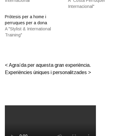
Internacional"
A "Costa Perruquer
Internacional"
Pròtesis per a home i
perruques per a dona
A "Stylist & International
Training"
Post navigation
Agraïda per aquesta gran experiència.
Experiències úniques i personalitzades