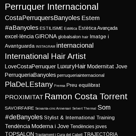
Perruquer Internacional
CostaPerruquersBanyoles
Estem
#aBanyoles
Estètica Avançada
ESTILISME
Estètica
excel·lència
GIRONA
Imatge i
globalsalon
hair
internacional
Avantguarda
INSTAGRAM
International Hair Artist
LuxuryHair
LoveCostaPerruquer
Modernitat Jove
PerruqueriaBanyoles
perruqueriainternacional
PlaDeLEstany
Preu equilibrat
Premsa
Ramon Costa Torrent
PROXIMITAT
Som
SAVOIRFAIRE
Seixanta-cinc Aniversari
Selvert Thermal
#deBanyoles
Stylist & International Training
Tendència Moderna i Jove
Tendències joves
TOPSALON
TRAJECTÒRIA
Tractament i Cura del Cabell