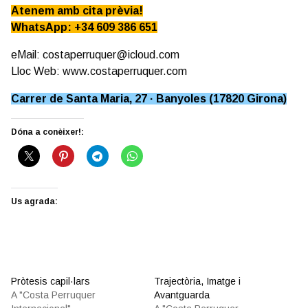
Atenem amb cita prèvia!
WhatsApp: +34 609 386 651
eMail: costaperruquer@icloud.com
Lloc Web: www.costaperruquer.com
Carrer de Santa Maria, 27 · Banyoles (17820 Girona)
Dóna a conèixer!:
Us agrada:
Pròtesis capil·lars
Trajectòria, Imatge i
A "Costa Perruquer
Avantguarda