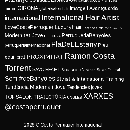
excel·lència
Estètica Avançada
Estètica
GIRONA
Imatge i Avantguarda
globalsalon
hair
formació
International Hair Artist
internacional
LuxuryHair
LoveCostaPerruquer
Làser de díode
MANICURA
Modernitat Jove
PerruqueriaBanyoles
PEDICURA
PlaDeLEstany
Preu
perruqueriainternacional
Ramon Costa
PROXIMITAT
equilibrat
Torrent
SAVOIRFAIRE
Seixanta-cinc Aniversari
Selvert Thermal
Som #deBanyoles
Stylist & International Training
Tendència Moderna i Jove
Tendències joves
XARXES
TOPSALON
TRAJECTÒRIA
UNGLES
@costaperruquer
2026 © Costa Perruquer Internacional