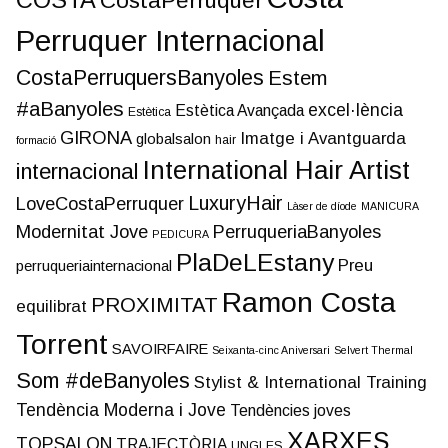
CostaPerruquer
Perruquer Internacional
CostaPerruquersBanyoles
Estem
#aBanyoles
excel·lència
Estètica Avançada
Estètica
GIRONA
Imatge i Avantguarda
globalsalon
hair
formació
International Hair Artist
internacional
LuxuryHair
LoveCostaPerruquer
Làser de díode
MANICURA
Modernitat Jove
PerruqueriaBanyoles
PEDICURA
PlaDeLEstany
Preu
perruqueriainternacional
Ramon Costa
PROXIMITAT
equilibrat
Torrent
SAVOIRFAIRE
Seixanta-cinc Aniversari
Selvert Thermal
Som #deBanyoles
Stylist & International Training
Tendència Moderna i Jove
Tendències joves
XARXES
TOPSALON
TRAJECTÒRIA
UNGLES