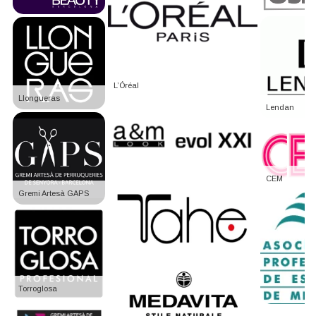
L’Óréal
Llongueras
Lendan
CEM
Gremi Artesà GAPS
Torroglosa