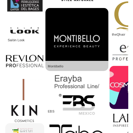
theQhair
Salón Look
Montibello
EBS