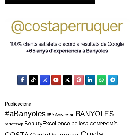
Publicacions
#aBanyoles
BANYOLES
65è Aniversari
BeautyExcellence
bellesa
COMPROMÍS
barbershop
Costa
COSTA