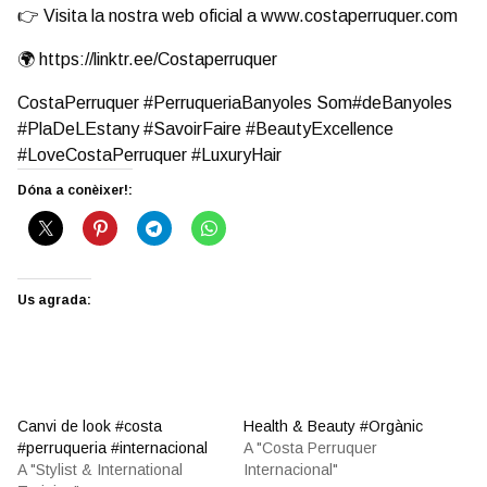
👉 Visita la nostra web oficial a
www.costaperruquer.com
🌍
https://linktr.ee/Costaperruquer
CostaPerruquer #PerruqueriaBanyoles Som#deBanyoles
#PlaDeLEstany #SavoirFaire #BeautyExcellence
#LoveCostaPerruquer #LuxuryHair
Dóna a conèixer!:
Us agrada:
Canvi de look #costa
Health & Beauty #Orgànic
#perruqueria #internacional
A "Costa Perruquer
A "Stylist & International
Internacional"