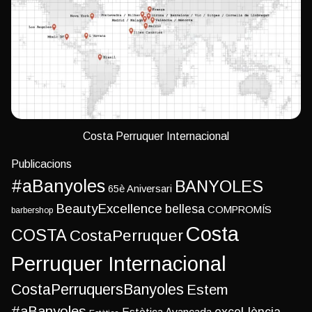
Costa Perruquer Internacional
Publicacions
#aBanyoles
BANYOLES
65è Aniversari
BeautyExcellence
bellesa
COMPROMÍS
barbershop
Costa
COSTA
CostaPerruquer
Perruquer Internacional
CostaPerruquersBanyoles
Estem
#aBanyoles