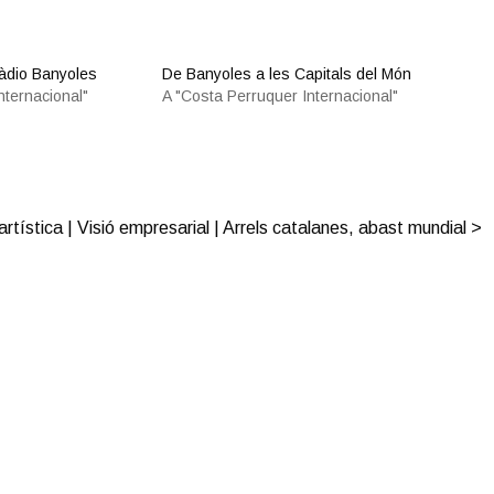
àdio Banyoles
De Banyoles a les Capitals del Món
nternacional"
A "Costa Perruquer Internacional"
artística | Visió empresarial | Arrels catalanes, abast mundial