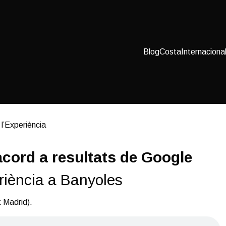
Blog
Costa
Internaciona
 l’Experiència
acord a resultats de Google
riència a Banyoles
k Madrid).