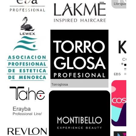
Llongueras
EBS
Torroglosa