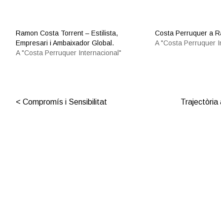
Ramon Costa Torrent – Estilista,
Costa Perruquer a R
Empresari i Ambaixador Global.
A "Costa Perruquer I
A "Costa Perruquer Internacional"
Post navigation
Compromís i Sensibilitat
Trajectòria 