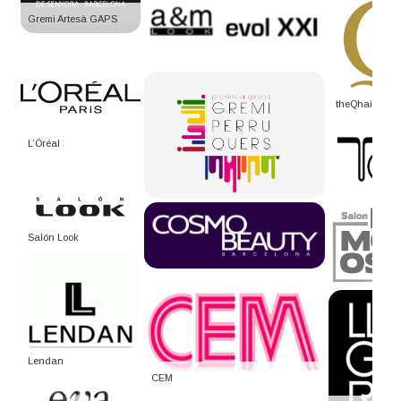
Gremi Artesà GAPS
theQhair
L’Óréal
Salón Look
Lendan
CEM