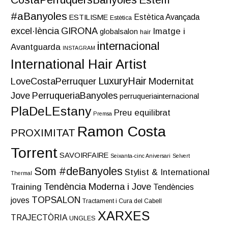
CostaPerruquersBanyoles
#aBanyoles
Estètica Avançada
ESTILISME
Estètica
excel·lència
GIRONA
Imatge i
globalsalon
hair
internacional
Avantguarda
INSTAGRAM
International Hair Artist
LuxuryHair
LoveCostaPerruquer
Modernitat
Jove
PerruqueriaBanyoles
perruqueriainternacional
PlaDeLEstany
Preu equilibrat
Premsa
Ramon Costa
PROXIMITAT
Torrent
SAVOIRFAIRE
Seixanta-cinc Aniversari
Selvert
Som #deBanyoles
Stylist & International
Thermal
Tendència Moderna i Jove
Training
Tendències
TOPSALON
joves
Tractament i Cura del Cabell
XARXES
TRAJECTÒRIA
UNGLES