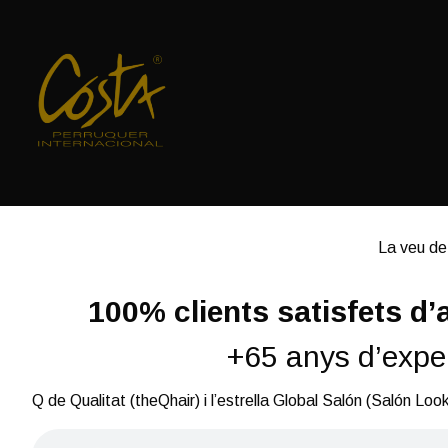
Skip
to
Content
La veu de
100% clients satisfets d’
+65 anys d’expe
Q de Qualitat (theQhair) i l’estrella Global Salón (Salón Loo