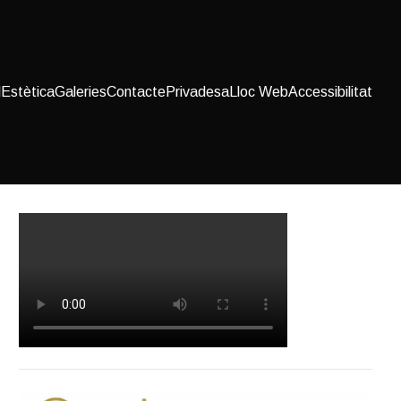
l
Estètica
Galeries
Contacte
Privadesa
Lloc Web
Accessibilitat