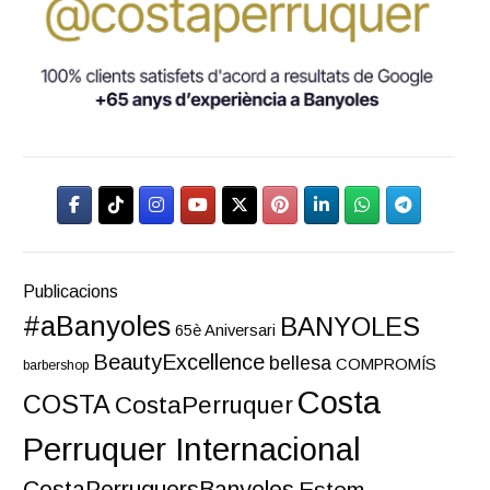
Publicacions
#aBanyoles
BANYOLES
65è Aniversari
BeautyExcellence
bellesa
COMPROMÍS
barbershop
Costa
COSTA
CostaPerruquer
Perruquer Internacional
Estem